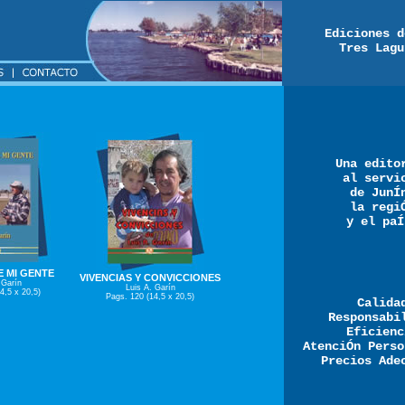
Ediciones d
Tres Lagu
Una edito
al servi
de JunÍ
la regi
y el paÍ
E MI GENTE
VIVENCIAS Y CONVICCIONES
 Garín
Luis A. Garín
4,5 x 20,5)
Pags. 120 (14,5 x 20,5)
Calida
Responsabi
Eficienc
AtenciÓn Perso
Precios Ade