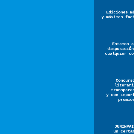
Ediciones m
y máximas fac
Estamos a
disposiciÓn
cualquier co
Concurs
literari
transpare
y con impor
premio
JUNINPAI
un certa