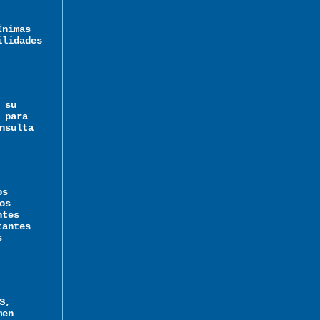
Ínimas
ilidades
 su
 para
nsulta
os
os
ntes
tantes
s
S,
men