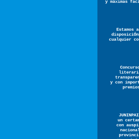
y máximas fac
Estamos a
disposiciÓn
cualquier co
Concurs
literari
transpare
y con impor
premio
JUNINPAI
un certa
con auspi
naciona
provinci