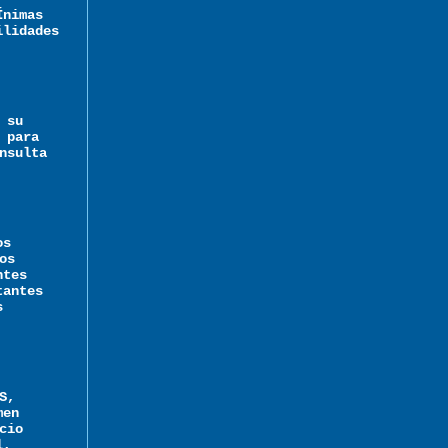
Ínimas
ilidades
 su
 para
nsulta
os
os
ntes
tantes
s
S,
men
cio
l,