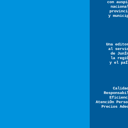
con auspi
naciona
provinci
y munici
Una edito
al servi
de JunÍ
la regi
y el paÍ
Calida
Responsabi
Eficienc
AtenciÓn Perso
Precios Ade