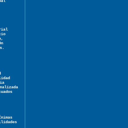
pal
rial
cio
n,
Ón
s.
d
lidad
ia
nalizada
cuados
Ínimas
ilidades