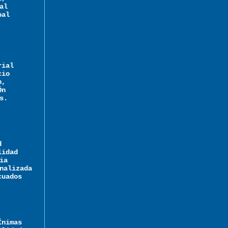
al
pal
rial
cio
n,
Ón
s.
d
lidad
ia
nalizada
cuados
Ínimas